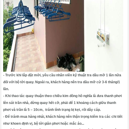
- Trước khi lắp đặt mới, yêu cầu nhân viên kỹ thuật tra dầu mỡ 1 lần nữa
đối với bộ tời quay. Ngoài ra, khách hàng nên tra dầu mỡ cứ 3-6 tháng/1
lần.
- Khi thao tác quay thuận theo chiều kim đồng hồ nghĩa là đưa thanh phơi
lên sát trần nhà, đừng quay hết cỡ, phải để 1 khoảng cách giữa thanh
phơi và trần là 5 – 10cm, tránh tình trạng bị kẹt, rối dây cáp.
- Để tránh mua hàng nhái, khách hàng nên thận trọng kiểm tra các chi tiết
như khoen định vị, bộ tời giàn phơi hoặc mắc áo...