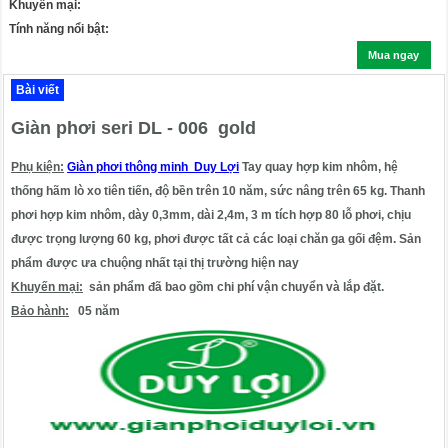
Khuyến mại:
Tính năng nổi bật:
Mua ngay
Bài viết
Giàn phơi seri DL - 006 gold
Phụ kiện:
Giàn phơi thông minh Duy Lợi
Tay quay hợp kim nhôm, hệ
thống hãm lò xo tiên tiến, độ bền trên 10 năm, sức nâng trên 65 kg. Thanh
phơi hợp kim nhôm, dày 0,3mm, dài 2,4m, 3 m tích hợp 8
0
lỗ phơi, chịu
được trọng lượng 60 kg, phơi được tất cả các loại chăn ga gối đệm. Sản
phẩm được ưa chuộng nhất tại thị trường hiện nay
Khuyến mại:
sản phẩm đã bao gồm chi phí vận chuyển và lắp đặt.
Bảo hành:
05 năm