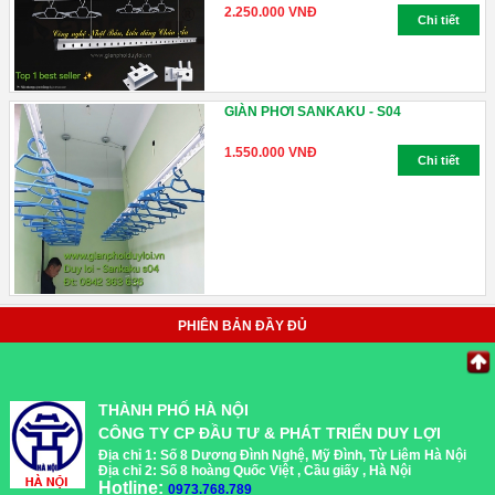
2.250.000 VNĐ
Chi tiết
GIÀN PHƠI SANKAKU - S04
1.550.000 VNĐ
Chi tiết
PHIÊN BẢN ĐẦY ĐỦ
THÀNH PHỐ HÀ NỘI
CÔNG TY CP ĐẦU TƯ & PHÁT TRIỂN DUY LỢI
Địa chỉ 1: Số 8 Dương Đình Nghệ, Mỹ Đình, Từ Liêm Hà Nội
Địa chỉ 2: Số 8 hoàng Quốc Việt , Cầu giấy , Hà Nội
Hotline:
0973.768.789