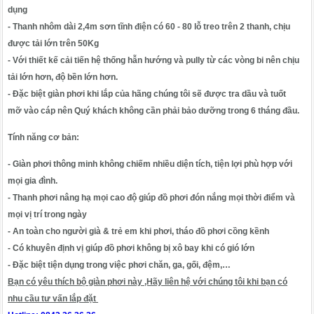
dụng
- Thanh nhôm dài 2,4m sơn tĩnh điện có 60 - 80 lỗ treo trên 2 thanh, chịu
được tải lớn trên 50Kg
- Với thiết kế cải tiến hệ thống hẫn hướng và pully từ các vòng bi nên chịu
tải lớn hơn, độ bền lớn hơn.
- Đặc biệt
giàn phơi
khi lắp của hãng chúng tôi sẽ được tra dầu và tuốt
mỡ vào cáp nên Quý khách không cần phải bảo dưỡng trong 6 tháng đầu.
Tính năng cơ bản:
-
Giàn phơi thông minh
không chiếm nhiều diện tích, tiện lợi phù hợp với
mọi gia đình.
- Thanh phơi nâng hạ mọi cao độ giúp đồ phơi đón nắng mọi thời điểm và
mọi vị trí trong ngày
- An toàn cho người già & trẻ em khi phơi, tháo đồ phơi cồng kềnh
- Có khuyên định vị giúp đồ phơi không bị xô bay khi có gió lớn
- Đặc biệt tiện dụng trong việc phơi chăn, ga, gối, đệm,…
Bạn có yêu thích bộ giàn phơi này ,Hãy liên hệ với chúng tôi khi bạn có
nhu cầu tư vấn lắp đặt