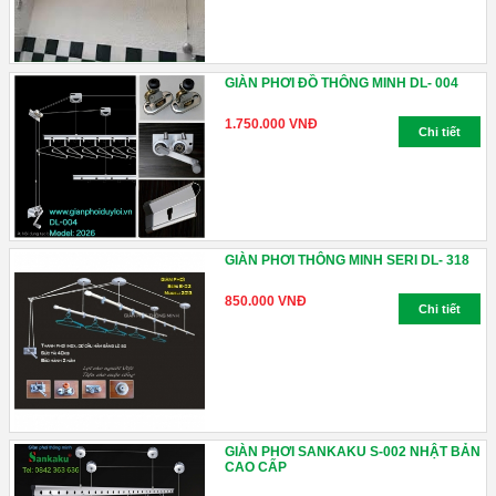
GIÀN PHƠI ĐỒ THÔNG MINH DL- 004
1.750.000 VNĐ
Chi tiết
GIÀN PHƠI THÔNG MINH SERI DL- 318
850.000 VNĐ
Chi tiết
GIÀN PHƠI SANKAKU S-002 NHẬT BẢN
CAO CẤP