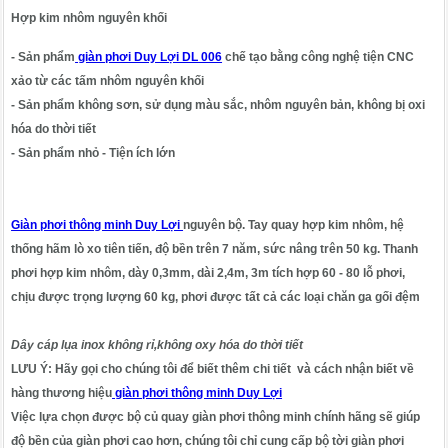
Hợp kim nhôm nguyên khối
- Sản phẩm
giàn phơi Duy Lợi DL 006
chế tạo bằng công nghệ tiện CNC
xảo từ các tấm nhôm nguyên khối
-
Sản phẩm không sơn, sử dụng màu sắc, nhôm nguyên bản
, không bị oxi
hóa do thời tiết
- Sản phẩm nhỏ - Tiện ích lớn
Giàn phơi thông minh Duy Lợi
nguyên bộ. Tay quay hợp kim nhôm, hệ
thống hãm lò xo tiên tiến, độ bền trên 7 năm, sức nâng trên 50 kg. Thanh
phơi hợp kim nhôm, dày 0,3mm, dài 2,4m, 3m tích hợp 60 - 80 lỗ phơi,
chịu được trọng lượng 60 kg, phơi được tất cả các loại chăn ga gối đệm
Dây cáp lụa inox không rỉ,không oxy hóa do thời tiết
LƯU Ý
: Hãy gọi cho chúng tôi để biết thêm chi tiết và cách nhận biết về
hàng thương hiệu
giàn phơi thông minh Duy Lợi
Việc lựa chọn được bộ củ quay
giàn phơi thông minh
chính hãng sẽ giúp
độ bền của giàn phơi cao hơn, chúng tôi chỉ cung cấp bộ tời giàn phơi