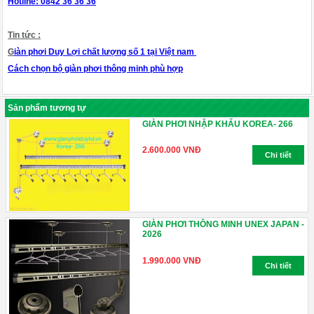
Hotline: 0842 36 36 36
Tin tức :
G
iàn phơi Duy Lợi chất lượng số 1 tại Việt nam
Cách chọn bộ giàn phơi thông minh phù hợp
Sản phẩm tương tự
GIÀN PHƠI NHẬP KHẨU KOREA- 266
2.600.000 VNĐ
Chi tiết
GIÀN PHƠI THÔNG MINH UNEX JAPAN -
2026
1.990.000 VNĐ
Chi tiết