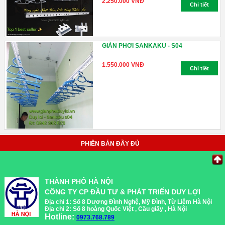
2.250.000 VNĐ
Chi tiết
GIÀN PHƠI SANKAKU - S04
1.550.000 VNĐ
Chi tiết
PHIÊN BẢN ĐẦY ĐỦ
THÀNH PHỐ HÀ NỘI
CÔNG TY CP ĐẦU TƯ & PHÁT TRIỂN DUY LỢI
Địa chỉ 1: Số 8 Dương Đình Nghệ, Mỹ Đình, Từ Liêm Hà Nội
Địa chỉ 2: Số 8 hoàng Quốc Việt , Cầu giấy , Hà Nội
Hotline:
0973.768.789