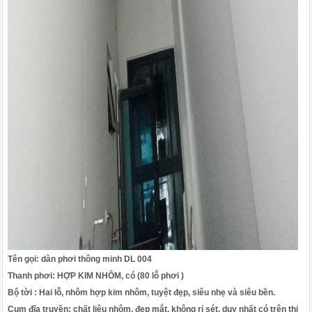
Tên gọi:
dàn phơi thông minh DL 004
Thanh phơi: HỢP KIM NHÔM, có (80 lỗ phơi )
Bộ tời : Hai lỗ, nhôm hợp kim nhôm, tuyệt đẹp, siêu nhẹ và siêu bền.
Cụm đĩa truyền: chất liệu nhôm, đẹp mắt, không rỉ sét, duy nhất có trên thị