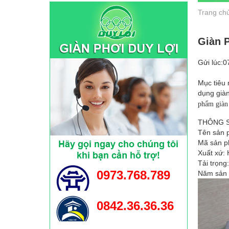
Trang ch
Giàn 
Gửi lúc:0
Mục tiêu 
dụng giàn
phẩm giàn
THÔNG S
Tên sản 
Mã sản p
Xuất xứ:
Tải trọng
0973.768.789
Năm sản 
0842.36.36.36