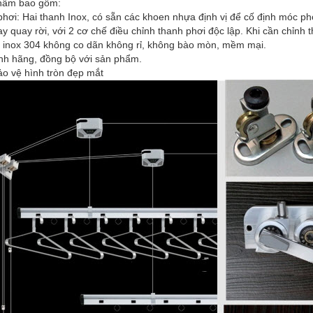
hẩm bao gồm:
hơi: Hai thanh Inox, có sẵn các khoen nhựa định vị để cố định móc ph
tay quay rời, với 2 cơ chế điều chỉnh thanh phơi độc lập. Khi cần chỉnh
a inox 304 không co dãn không rỉ, không bào mòn, mềm mại.
ính hãng, đồng bộ với sản phẩm.
ảo vệ hình tròn đẹp mắt