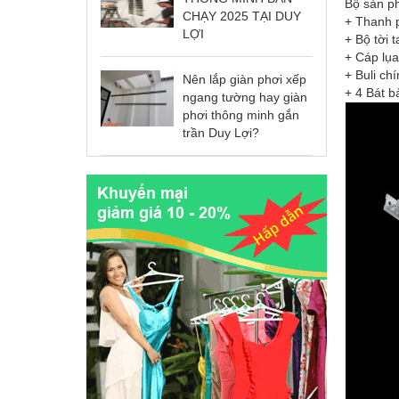
Bộ sản p
CHẠY 2025 TẠI DUY
+ Thanh p
LỢI
+ Bộ tời 
+ Cáp lụ
+ Buli ch
Nên lắp giàn phơi xếp
+ 4 Bát b
ngang tường hay giàn
phơi thông minh gắn
trần Duy Lợi?
Cáp lưới an toàn trường mầm non
Giá: 139.000 VNĐ