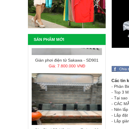
SẢN PHẨM MỚI
Giàn phơi điện tử Sakawa - SD901
Giá: 7.800.000 VNĐ
Các tin 
- Phân Bi
- Top 3 
- Tại sao
- CÁC M
- Nên lắp
- Lắp đặt
- Lắp già
Sào Phơi Đồ Xếp Ngang Tường 68
Giá: 1.200.000 VNĐ