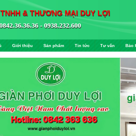
 TNHH & THƯƠNG MẠI DUY LỢI
0842.36.36.36 - 0938.232.600
ủ
Giới thiệu
Sản phẩm
Tin tức
Tư vấn
Bảo 