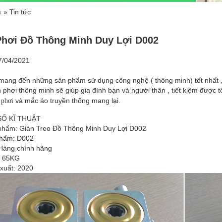
ủ
»
Tin tức
Phơi Đồ Thông Minh Duy Lợi D002
7/04/2021
mang đến những sản phẩm sử dụng công nghệ ( thông minh) tốt nhất , c
 phơi thông minh sẽ giúp gia đình bạn và người thân , tiết kiệm được t
và mắc áo truyền thống mang lại.
 phơi
Ố KĨ THUẬT
phẩm: Giàn Treo
Đồ Thông Minh Duy Lợi D002
hẩm: D002
 Hàng chính hãng
: 65KG
xuất: 2020